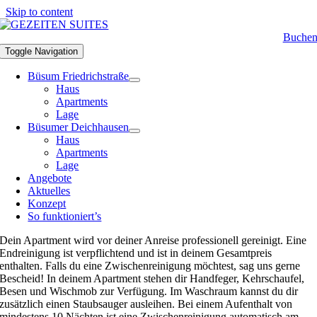
Skip to content
Buche
Toggle Navigation
Büsum Friedrichstraße
Haus
Apartments
Lage
Büsumer Deichhausen
Haus
Apartments
Lage
Angebote
Aktuelles
Konzept
So funktioniert’s
Dein Apartment wird vor deiner Anreise professionell gereinigt. Eine
Endreinigung ist verpflichtend und ist in deinem Gesamtpreis
enthalten. Falls du eine Zwischenreinigung möchtest, sag uns gerne
Bescheid! In deinem Apartment stehen dir Handfeger, Kehrschaufel,
Besen und Wischmob zur Verfügung. Im Waschraum kannst du dir
zusätzlich einen Staubsauger ausleihen. Bei einem Aufenthalt von
mindestens 10 Nächten ist eine Zwischenreinigung automatisch am