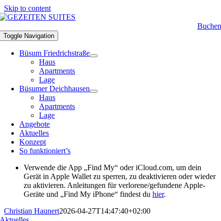
Skip to content
Buche
Toggle Navigation
Büsum Friedrichstraße
Haus
Apartments
Lage
Büsumer Deichhausen
Haus
Apartments
Lage
Angebote
Aktuelles
Konzept
So funktioniert’s
Verwende die App „Find My“ oder iCloud.com, um dein
Gerät in Apple Wallet zu sperren, zu deaktivieren oder wieder
zu aktivieren. Anleitungen für verlorene/gefundene Apple-
Geräte und „Find My iPhone“ findest du
hier
.
Christian Haunert
2026-04-27T14:47:40+02:00
Aktuelles