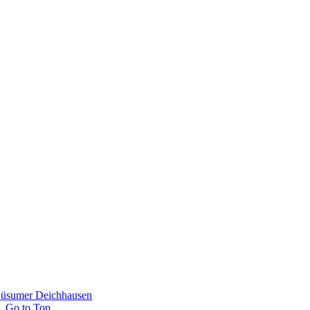
üsumer Deichhausen
Go to Top